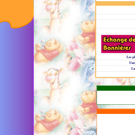
Les p
Une
La